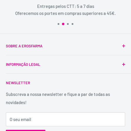
Entregas pelos CTT: 5 a 7 dias
Oferecemos os portes em compras superiores a 45€.
SOBRE A EROSFARMA
A Erosfarma foi a primeira SexShop legalizada em
INFORMAÇÃO LEGAL
Portugal, pioneira na venda de produtos íntimos para
adultos.
Condições Gerais
É uma marca registada, tem mais de 29 anos de
NEWSLETTER
Trocas e Devoluções
experiência e dispõe de uma conselheira sexual para
Política de Privacidade
Subscreva a nossa newsletter e fique a par de todas as
aconselhamento e atendimento personalizados e
novidades!
Contactos
confidenciais.
Catálogos
Visita o Blog de Sexo e Amor da Erosfarma.
O seu email