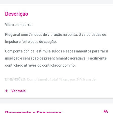
Descrição
Vibra e empurra!
Plug anal com 7 modos de vibração na ponta, 3 velocidades de
impulso e forte base de sucção.
Com ponta cônica, estimula sulcos e espessamentos para fácil
inserção e sensação de preenchimento agradável. Facilmente
controlado através do controlador com fio.
DIMENSÕES:
Comprimento total 16 cm, por 3-4,5 cm de
diâmetro
Ver mais
MATERIAL:
TPE.
Encomende as baterias separadamente: 4 x AA.
Pagamento e Segurança