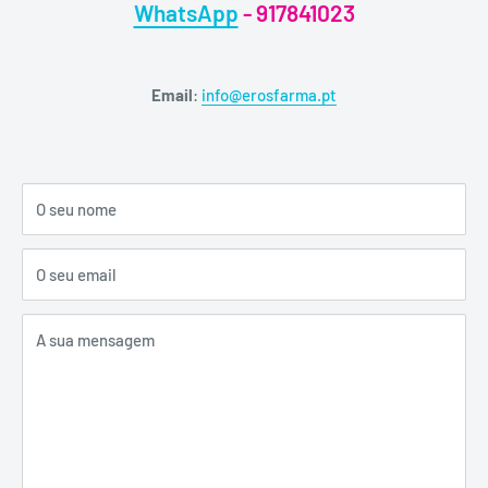
WhatsApp
-
917841023
Email
:
info@erosfarma.pt
O seu nome
O seu email
A sua mensagem