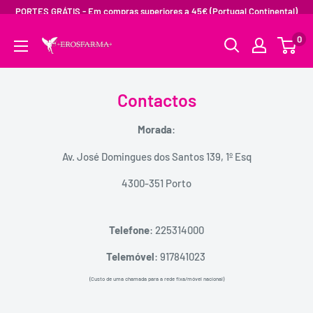
PORTES GRÁTIS - Em compras superiores a 45€ (Portugal Continental)
0
Contactos
Morada
:
Av. José Domingues dos Santos 139, 1º Esq
4300-351 Porto
Telefone
: 225314000
Telemóvel
: 917841023
(Custo de uma chamada para a rede fixa/móvel nacional)