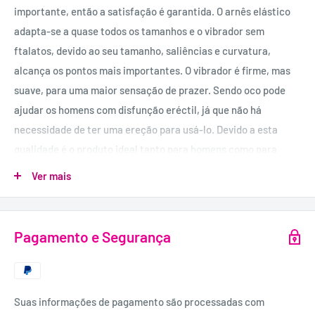
importante, então a satisfação é garantida. O arnês elástico
adapta-se a quase todos os tamanhos e o vibrador sem
ftalatos, devido ao seu tamanho, saliências e curvatura,
alcança os pontos mais importantes. O vibrador é firme, mas
suave, para uma maior sensação de prazer. Sendo oco pode
ajudar os homens com disfunção eréctil, já que não há
necessidade de ter uma ereção para usá-lo. Devido a esta
qualidade é o produto ideal tanto para homens como para
mulheres ou casais que pretendam experimentar algo
Ver mais
diferente! A vibração é regulável através do comando com fios
e presilha para utilização mãos-livres.
Utiliza pilhas 2 x AAA, não incluídas.
Pagamento e Segurança
USO RECOMENDADO:
Para melhores resultados é recomendável utilizar com
bastante lubrificante.
Suas informações de pagamento são processadas com