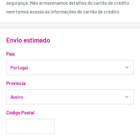
FORMATO:
segurança. Não armazenamos detalhes do cartão de crédito
A caixa inclui vibrador e arnês.
nem temos acesso às informações do cartão de crédito.
DIMENSÕES:
20,5 cm de comprimento; 5 cm de diâmetro. (Inseríveis)
Envio estimado
MATERIAL:
PVC.
País
Província
Código Postal