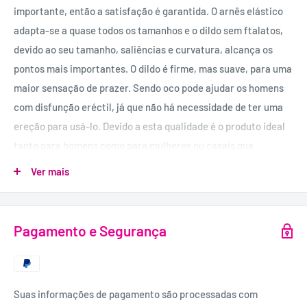
importante, então a satisfação é garantida. O arnês elástico
adapta-se a quase todos os tamanhos e o dildo sem ftalatos,
devido ao seu tamanho, saliências e curvatura, alcança os
pontos mais importantes. O dildo é firme, mas suave, para uma
maior sensação de prazer. Sendo oco pode ajudar os homens
com disfunção eréctil, já que não há necessidade de ter uma
ereção para usá-lo. Devido a esta qualidade é o produto ideal
tanto para homens como para mulheres ou casais que
pretendam experimentar algo diferente!
Os testículos dão
Ver mais
uma sensação ainda maior de realismo.
USO RECOMENDADO:
Pagamento e Segurança
Para melhores resultados é recomendável utilizar com
bastante lubrificante.
FORMATO:
A caixa inclui dildo e arnês.
Suas informações de pagamento são processadas com