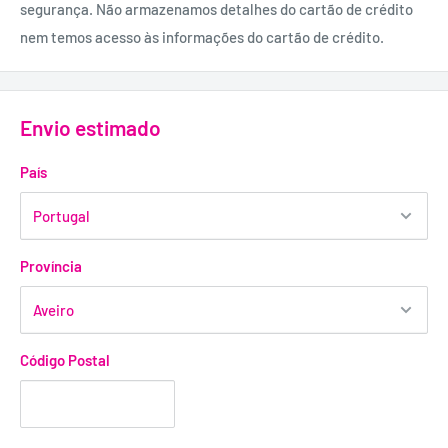
segurança. Não armazenamos detalhes do cartão de crédito
DIMENSÕES:
nem temos acesso às informações do cartão de crédito.
16,8 cm de comprimento; 5 cm de diâmetro. (Inseríveis)
MATERIAL:
PVC.
Envio estimado
País
Província
Código Postal