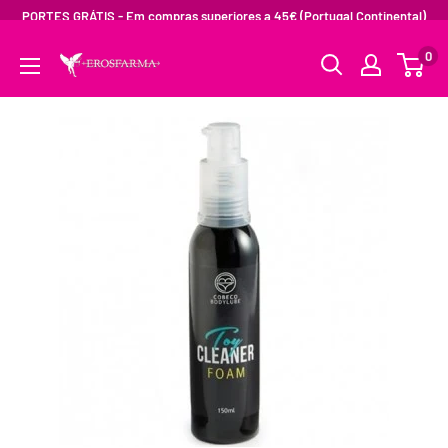
PORTES GRÁTIS - Em compras superiores a 45€ (Portugal Continental)
0