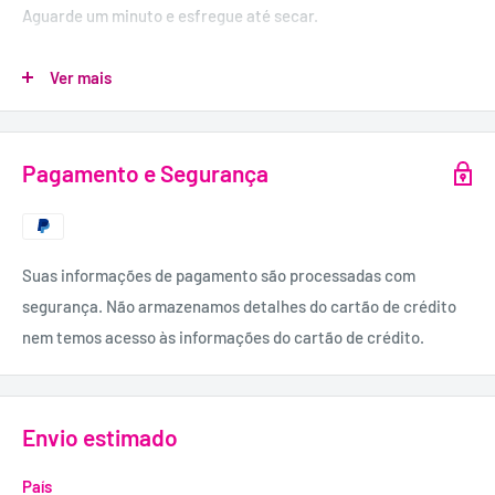
Aguarde um minuto e esfregue até secar.
PRECAUÇÕES:
Ver mais
- Evitar o contato com os olhos. Em caso de contacto, lavar de
imediato os olhos e consultar um médico.
- Manter fora do alcance das crianças.
Pagamento e Segurança
- Guardar em local seco e fresco e na embalagem original.
QUANTIDADE:
150 ml.
Suas informações de pagamento são processadas com
INGREDIENTES:
segurança. Não armazenamos detalhes do cartão de crédito
Água, Sódio C14-16, Sulfonato de Olefina, Digluconato de
nem temos acesso às informações do cartão de crédito.
Clorexidina, PEG-7 Cocoato de Glicerilo, Sorbitol,
Fenoxietanol.
Envio estimado
País