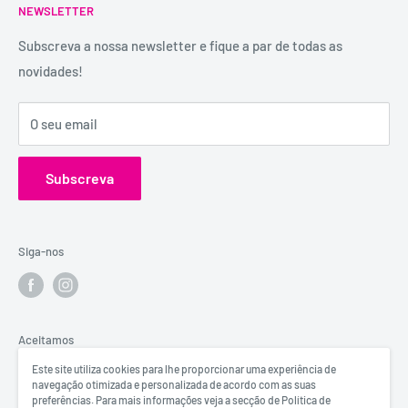
É uma marca registada, tem mais de 29 anos de
NEWSLETTER
Trocas e Devoluções
experiência e dispõe de uma conselheira sexual para
Política de Privacidade
Subscreva a nossa newsletter e fique a par de todas as
aconselhamento e atendimento personalizados e
novidades!
Contactos
confidenciais.
Catálogos
Visita o Blog de Sexo e Amor da Erosfarma.
O seu email
Subscreva
Siga-nos
Aceitamos
Este site utiliza cookies para lhe proporcionar uma experiência de
navegação otimizada e personalizada de acordo com as suas
preferências. Para mais informações veja a secção de Política de