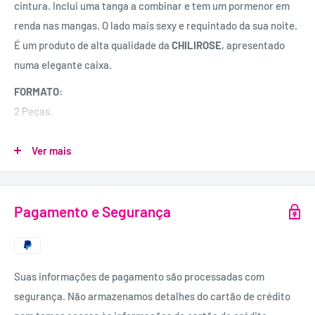
cintura. Inclui uma tanga a combinar e tem um pormenor em
renda nas mangas. O lado mais sexy e requintado da sua noite.
É um produto de alta qualidade da
CHILIROSE
, apresentado
numa elegante caixa.
FORMATO:
2 Peças.
INCLUI:
Ver mais
Robe e tanga.
MATERIAL:
90% Poliéster, 10% Elastano.
Pagamento e Segurança
Suas informações de pagamento são processadas com
segurança. Não armazenamos detalhes do cartão de crédito