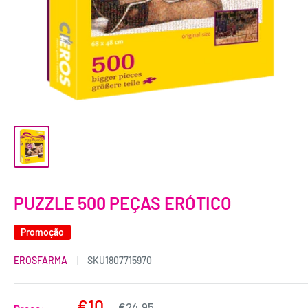
PUZZLE 500 PEÇAS ERÓTICO
Promoção
EROSFARMA
SKU
1807715970
€10
€24,95