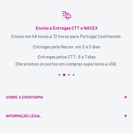
Envios e Entregas CTT e NACEX
Envios em 48 horas a 72 horas para Portugal Continental.
Entregas pela Nacex: em 2 a 3 dias
Entregas pelos CTT: 5 a 7 dias
Oferecemos os portes em compras superiores a 45€.
SOBRE A EROSFARMA
A Erosfarma foi a primeira SexShop legalizada em
INFORMAÇÃO LEGAL
Portugal, pioneira na venda de produtos íntimos para
adultos.
Condições Gerais