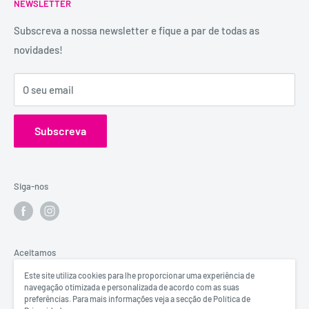
É uma marca registada, tem mais de 29 anos de
NEWSLETTER
Trocas e Devoluções
experiência e dispõe de uma conselheira sexual para
Política de Privacidade
Subscreva a nossa newsletter e fique a par de todas as
aconselhamento e atendimento personalizados e
novidades!
Contactos
confidenciais.
Catálogos
Visita o Blog de Sexo e Amor da Erosfarma.
O seu email
Subscreva
Siga-nos
Aceitamos
Este site utiliza cookies para lhe proporcionar uma experiência de
navegação otimizada e personalizada de acordo com as suas
preferências. Para mais informações veja a secção de Política de