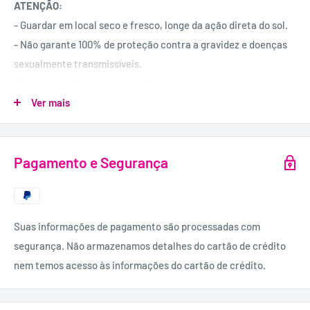
ATENÇÃO:
- Guardar em local seco e fresco, longe da ação direta do sol.
- Não garante 100% de proteção contra a gravidez e doenças
sexualmente transmissíveis.
- Dermatológicamente testados.
- Compatível com lubrificantes durex. Não usar lubrificantes
Ver mais
de base oleosa.
- Utilizar apenas uma vez.
Pagamento e Segurança
- Ler atentamente o folheto que se encontra no interior da
embalagem.
- O lubrificante pode causar ardor e irritação.
- Evitar contacto com os olhos.
Suas informações de pagamento são processadas com
- Não usar com a pele inflamada ou gretada.
segurança. Não armazenamos detalhes do cartão de crédito
- Consultar um médico se sentir dificuldade respiratória, ou
nem temos acesso às informações do cartão de crédito.
lábios azuis.
QUANTIDADE