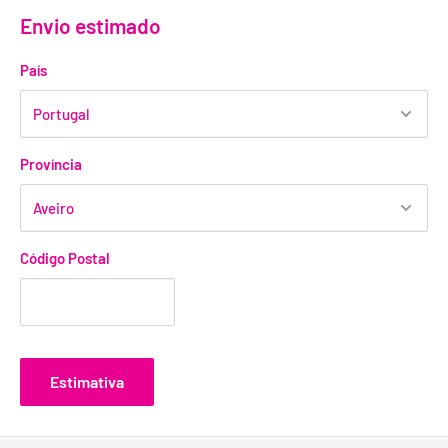
12 preservativos.
Envio estimado
MATERIAL:
País
Látex.
Província
Código Postal
Estimativa