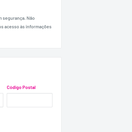
 especialmente se você
m segurança. Não
eservativo apenas uma
os acesso às informações
roteção contra gravidez,
Código Postal