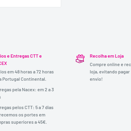
ios e Entregas CTT e
Recolha em Loja
CEX
Compre online e rec
ios em 48 horas a 72 horas
loja, evitando pagar
a Portugal Continental.
envio!
regas pela Nacex: em 2 a 3
s
regas pelos CTT: 5 a 7 dias
recemos os portes em
pras superiores a 45€.