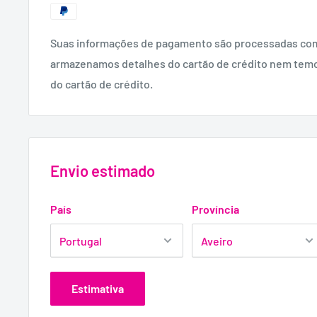
Leia atentamente o folheto incluído dentro da caixa,
Suas informações de pagamento são processadas co
usar preservativos para sexo anal ou oral. Use um pr
armazenamos detalhes do cartão de crédito nem tem
vez. Nenhum método contraceptivo oferece 100% de p
do cartão de crédito.
HIV ou doenças sexualmente transmissíveis.
Envio estimado
País
Província
Estimativa