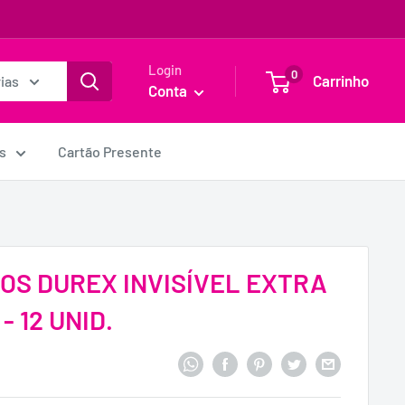
Login
0
Carrinho
ias
Conta
s
Cartão Presente
OS DUREX INVISÍVEL EXTRA
- 12 UNID.