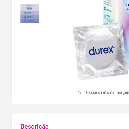
Passe o rato na image
Descrição