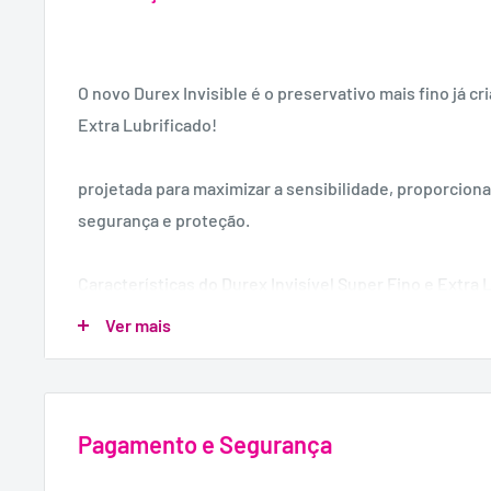
O novo Durex Invisible é o preservativo mais fino já cr
Extra Lubrificado!
projetada para maximizar a sensibilidade, proporcion
segurança e proteção.
Características do Durex Invisível Super Fino e Extra 
Ver mais
- Super Fino e Extra Lubrificado.
- Maior sensibilidade onde você mais precisa.
- Forma de Reta e Depósito
Pagamento e Segurança
- Conservante de látex de borracha natural transparen
- Largura nominal: 52mm