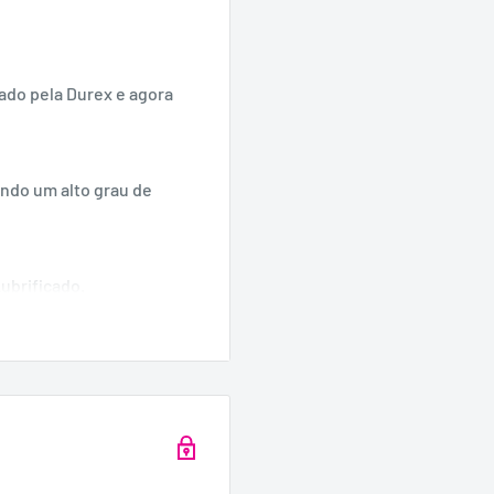
iado pela Durex e agora
ando um alto grau de
Lubrificado.
te e lubrificada.