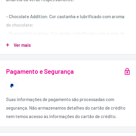
- Chocolate Addition: Cor castanha e lubrificado com aroma
de chocolate;
- Peppermint ecstasy: Cor verde e lubrificado com aroma de
menta;
Ver mais
- Intense Fruit: Cor amarela e lubrificado com aroma de
pêssego.
Pagamento e Segurança
- Largura nominal: 54mm;
A segurança dos preservativos Control Adapta é garantida
Suas informações de pagamento são processadas com
com controlos de qualidade rigorosos durante a produção. Os
segurança. Não armazenamos detalhes do cartão de crédito
preservativos Control Adapta são eficazes como contracetivo
nem temos acesso às informações do cartão de crédito.
e protegem de doenças sexualmente transmissíveis.