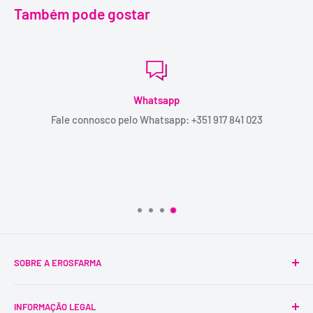
Também pode gostar
Whatsapp
Fale connosco pelo Whatsapp: +351 917 841 023
Envi
Pode
SOBRE A EROSFARMA
A Erosfarma foi a primeira SexShop legalizada em
INFORMAÇÃO LEGAL
Portugal, pioneira na venda de produtos íntimos para