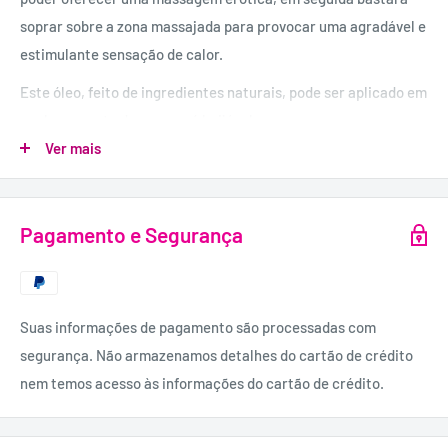
soprar sobre a zona massajada para provocar uma agradável e
estimulante sensação de calor.
Este óleo, feito de ingredientes naturais, pode ser aplicado em
qualquer parte do corpo e é beijável.
Ver mais
INGREDIENTES:
Glicerina USP, Propileno Glicol, Sabor, Sacarina Sódica, FD&C
Pagamento e Segurança
Azul #1 (CI42090), FD&C Amarelo #5 (CI19140).
QUANTIDADE:
100 ml
Suas informações de pagamento são processadas com
segurança. Não armazenamos detalhes do cartão de crédito
nem temos acesso às informações do cartão de crédito.