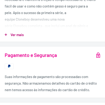
fácil de usar e como não contém gesso é seguro para a
pele. Após o sucesso da primeira série, a
equipe Cloneboy desenvolveu uma nova
série Cloneboy completa , que inclui um anel de pênis e
material de fundição extra para reprodução extra, garantindo
Ver mais
uma réplica 3D de alta qualidade do seu pênis. Nosso
equipamento pode ser usado com pênis de todos os
tamanhos. Até pênis tortos.
Pagamento e Segurança
USO RECOMENDADO:
Siga as instruções detalhadas no interior da embalagem.
Corte o plástico e coloque a manga numa das pontas para
Suas informações de pagamento são processadas com
servir de vedante. Mantenha o pénis em ereção, de seguida
segurança. Não armazenamos detalhes do cartão de crédito
coloque o anel na base do pénis. Misture o gel 3D com àgua.
nem temos acesso às informações do cartão de crédito.
Coloque o gel sobre o pénis envolto na embalagem plástica.
Aguarde cerca de 3 minutos e retire o pénis. Abra a