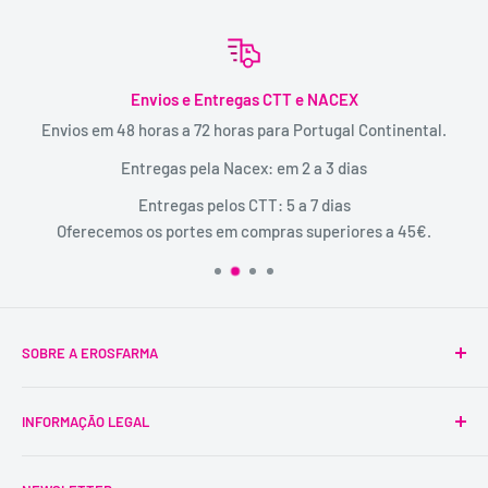
Envios e Entregas CTT e NACEX
Envios em 48 horas a 72 horas para Portugal Continental.
Entregas pela Nacex: em 2 a 3 dias
Entregas pelos CTT: 5 a 7 dias
Oferecemos os portes em compras superiores a 45€.
SOBRE A EROSFARMA
A Erosfarma foi a primeira SexShop legalizada em
INFORMAÇÃO LEGAL
Portugal, pioneira na venda de produtos íntimos para
adultos.
Condições Gerais
É uma marca registada, tem mais de 29 anos de