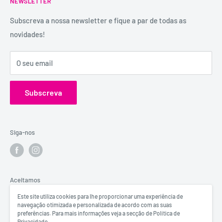
NEWSLETTER
Trocas e Devoluções
experiência e dispõe de uma conselheira sexual para
Política de Privacidade
Subscreva a nossa newsletter e fique a par de todas as
aconselhamento e atendimento personalizados e
novidades!
Contactos
confidenciais.
Catálogos
Visita o Blog de Sexo e Amor da Erosfarma.
O seu email
Subscreva
Siga-nos
Aceitamos
Este site utiliza cookies para lhe proporcionar uma experiência de
navegação otimizada e personalizada de acordo com as suas
preferências. Para mais informações veja a secção de Política de
Privacidade.