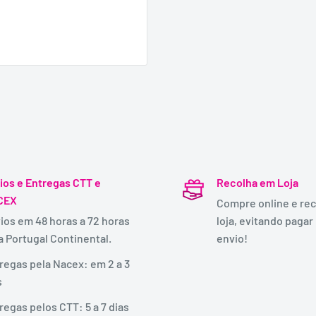
ios e Entregas CTT e
Recolha em Loja
CEX
Compre online e rec
ios em 48 horas a 72 horas
loja, evitando pagar
a Portugal Continental.
envio!
regas pela Nacex: em 2 a 3
s
regas pelos CTT: 5 a 7 dias