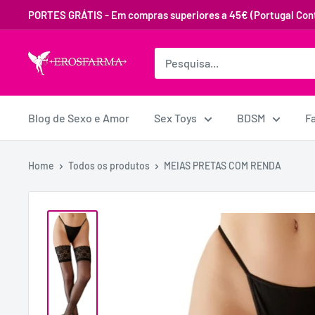
PORTES GRÁTIS - Em compras superiores a 45€ (Portugal Cont
Blog de Sexo e Amor
Sex Toys
BDSM
F
Home
Todos os produtos
MEIAS PRETAS COM RENDA