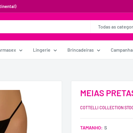
inental)
Todas as categor
armasex
Lingerie
Brincadeiras
Campanha
MEIAS PRETA
COTTELLI COLLECTION STO
TAMANHO:
S