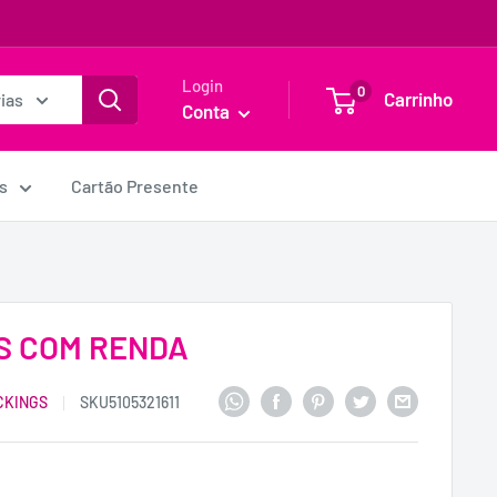
Login
0
Carrinho
ias
Conta
s
Cartão Presente
S COM RENDA
CKINGS
SKU
5105321611