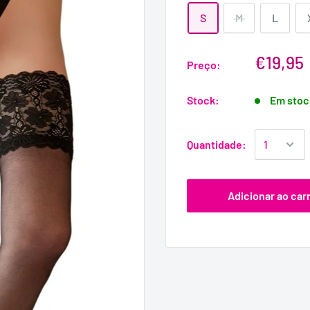
S
M
L
€19,95
Preço:
Stock:
Em stoc
Quantidade:
Adicionar ao car