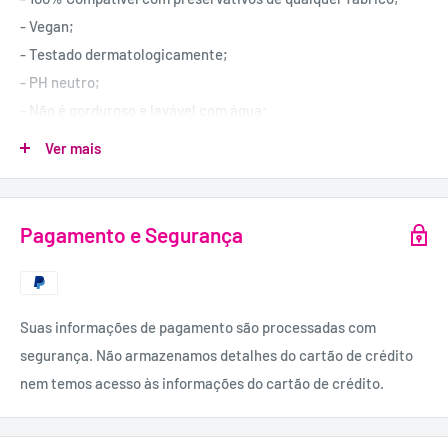
- Vegan;
- Testado dermatologicamente;
- PH neutro;
- Não é gorduroso e lavável com água;
- Não tem sabor nem aroma;
Ver mais
- É compatível com brinquedos eróticos.
INGREDIENTES:
Pagamento e Segurança
Glicerina, Água, Lactato de Sódio, Extrato de Chondrus
Crispus (Carragenina), Goma Xantana, Ácido Levulínico,
Levilinato de Sódio, Ácido Lático.
QUANTIDADE:
Suas informações de pagamento são processadas com
100 ml.
segurança. Não armazenamos detalhes do cartão de crédito
nem temos acesso às informações do cartão de crédito.