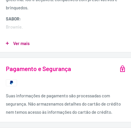
brinquedos.
SABOR:
Brownie.
U
SO RECOMENDADO:
Ver mais
Aplique a quantidade que desejar nos lábios.
PRECAUÇÕES:
- Manter fora do alcance das crianças.
Pagamento e Segurança
- Guardar em local seco e fresco.
- Proteger da luz solar.
- Agitar antes de usar.
Suas informações de pagamento são processadas com
- Não utilizar em caso de alergia a algum dos ingredientes.
segurança. Não armazenamos detalhes do cartão de crédito
QUANTIDADE:
nem temos acesso às informações do cartão de crédito.
6 gr.
INGREDIENTES: