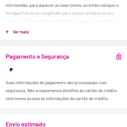
microondas, para aquecer as suas noites, ou então coloque-o
em água fria ou no congelador para causar arrepios ao seu
parceiro. Tire proveito da sua forma irregular, e corpo cheio
de estrias e pontos para explorar todos os estímulos e
Ver mais
alcançar o máximo de prazer, estimulando o ponto G.
Uso Recomendado:
Pagamento e Segurança
- Usar Pipedream Toy Cleaner e água morna para lavar o
produto fácilmente. Também o pode colocar na máquina de
lavar loiça.
Dimensões:
Suas informações de pagamento são processadas com
13 cm de comprimento; 3,2 cm de diâmetro.
segurança. Não armazenamos detalhes do cartão de crédito
nem temos acesso às informações do cartão de crédito.
Material:
Vidro Hipoalergénico.
Envio estimado