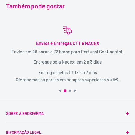
Também pode gostar
Envios e Entregas CTT e NACEX
Envios em 48 horas a 72 horas para Portugal Continental.
Entregas pela Nacex: em 2 a 3 dias
Entregas pelos CTT: 5 a 7 dias
Oferecemos os portes em compras superiores a 45€.
SOBRE A EROSFARMA
A Erosfarma foi a primeira SexShop legalizada em
INFORMAÇÃO LEGAL
Portugal, pioneira na venda de produtos íntimos para