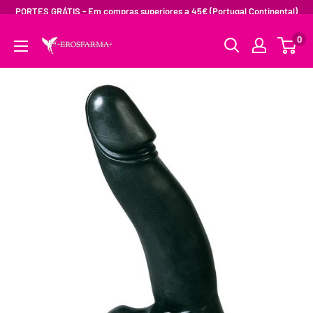
PORTES GRÁTIS - Em compras superiores a 45€ (Portugal Continental)
0