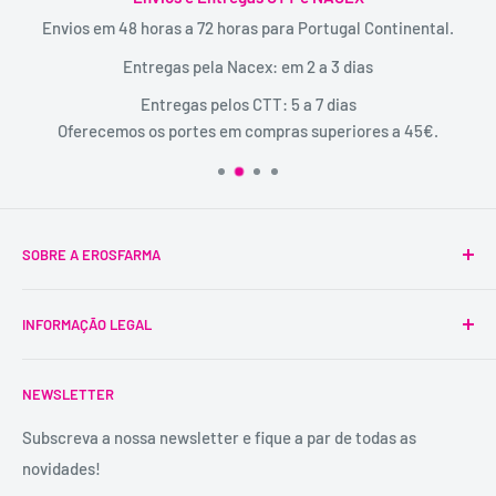
Envios em 48 horas a 72 horas para Portugal Continental.
Entregas pela Nacex: em 2 a 3 dias
Entregas pelos CTT: 5 a 7 dias
Oferecemos os portes em compras superiores a 45€.
SOBRE A EROSFARMA
A Erosfarma foi a primeira SexShop legalizada em
INFORMAÇÃO LEGAL
Portugal, pioneira na venda de produtos íntimos para
adultos.
Condições Gerais
É uma marca registada, tem mais de 29 anos de
NEWSLETTER
Trocas e Devoluções
experiência e dispõe de uma conselheira sexual para
Política de Privacidade
Subscreva a nossa newsletter e fique a par de todas as
aconselhamento e atendimento personalizados e
novidades!
Contactos
confidenciais.