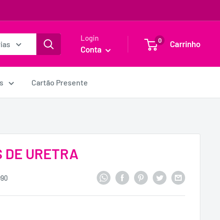
Login
0
Carrinho
ias
Conta
s
Cartão Presente
 DE URETRA
990