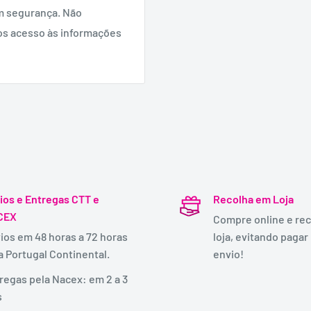
m segurança. Não
os acesso às informações
ios e Entregas CTT e
Recolha em Loja
CEX
Compre online e rec
ios em 48 horas a 72 horas
loja, evitando pagar
a Portugal Continental.
envio!
regas pela Nacex: em 2 a 3
s