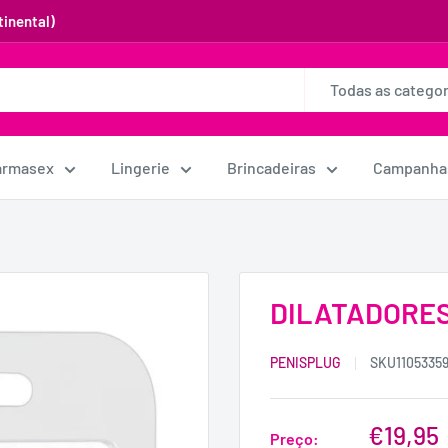
inental)
Todas as categor
armasex
Lingerie
Brincadeiras
Campanha
DILATADORES
PENISPLUG
SKU
1105335
€19,95
Preço: