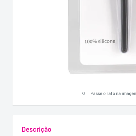
Passe o rato na image
Descrição