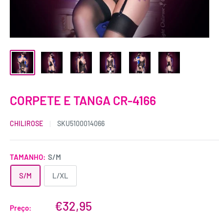
CORPETE E TANGA CR-4166
CHILIROSE
SKU
5100014066
TAMANHO:
S/M
S/M
L/XL
€32,95
Preço: