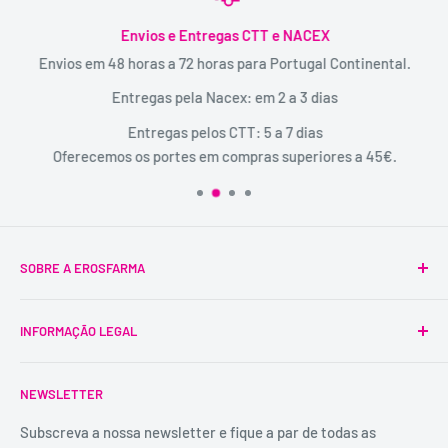
Envios e Entregas CTT e NACEX
Envios em 48 horas a 72 horas para Portugal Continental.
Entregas pela Nacex: em 2 a 3 dias
Entregas pelos CTT: 5 a 7 dias
Oferecemos os portes em compras superiores a 45€.
SOBRE A EROSFARMA
A Erosfarma foi a primeira SexShop legalizada em
INFORMAÇÃO LEGAL
Portugal, pioneira na venda de produtos íntimos para
adultos.
Condições Gerais
É uma marca registada, tem mais de 29 anos de
NEWSLETTER
Trocas e Devoluções
experiência e dispõe de uma conselheira sexual para
Política de Privacidade
Subscreva a nossa newsletter e fique a par de todas as
aconselhamento e atendimento personalizados e