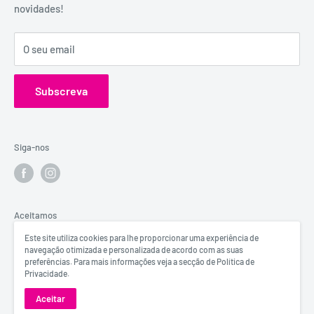
novidades!
Contactos
confidenciais.
Catálogos
Visita o Blog de Sexo e Amor da Erosfarma.
O seu email
Subscreva
Siga-nos
Aceitamos
Este site utiliza cookies para lhe proporcionar uma experiência de
navegação otimizada e personalizada de acordo com as suas
preferências. Para mais informações veja a secção de Política de
Privacidade.
© Erosfarma
Aceitar
Powered by
BeeSearch & DigitalFullBox