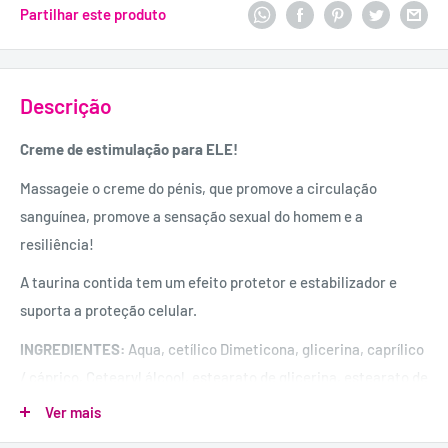
Partilhar este produto
Descrição
Creme de estimulação para ELE!
Massageie o creme do pénis, que promove a circulação
sanguínea, promove a sensação sexual do homem e a
resiliência!
A taurina contida tem um efeito protetor e estabilizador e
suporta a proteção celular.
INGREDIENTES:
Aqua, cetílico Dimeticona, glicerina, caprílico
/ cáprico, Cetearyl álcool, estearato de glicerina, estearato de
glicerina Citrato, hexildecanol, Prunus Amygdalus Dulcis Oil,
Ver mais
hexildecilo laurato, Theobroma grandiflorum Semente