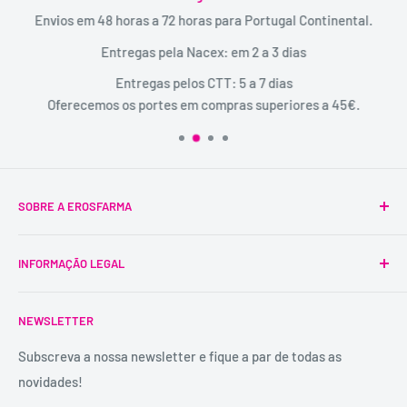
Envios em 48 horas a 72 horas para Portugal Continental.
Entregas pela Nacex: em 2 a 3 dias
Entregas pelos CTT: 5 a 7 dias
Oferecemos os portes em compras superiores a 45€.
SOBRE A EROSFARMA
A Erosfarma foi a primeira SexShop legalizada em
INFORMAÇÃO LEGAL
Portugal, pioneira na venda de produtos íntimos para
adultos.
Condições Gerais
É uma marca registada, tem mais de 29 anos de
NEWSLETTER
Trocas e Devoluções
experiência e dispõe de uma conselheira sexual para
Política de Privacidade
Subscreva a nossa newsletter e fique a par de todas as
aconselhamento e atendimento personalizados e
novidades!
Contactos
confidenciais.