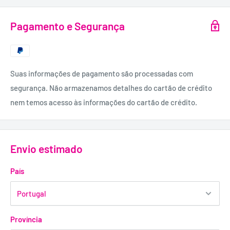
Manteiga, Cera Alba, taurina, Tocopheryl Nicotinate,
tocoferol, goma xantana, Palmitato de ascorbil, ácido
Pagamento e Segurança
ascórbico, ácido cítrico, lecitina, álcool, fenoxietanol,
metilparabeno, propilparabeno, etilparabeno
Suas informações de pagamento são processadas com
segurança. Não armazenamos detalhes do cartão de crédito
nem temos acesso às informações do cartão de crédito.
Envio estimado
País
Província