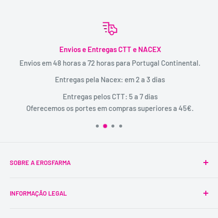
Envios e Entregas CTT e NACEX
Envios em 48 horas a 72 horas para Portugal Continental.
Entregas pela Nacex: em 2 a 3 dias
Entregas pelos CTT: 5 a 7 dias
Oferecemos os portes em compras superiores a 45€.
SOBRE A EROSFARMA
A Erosfarma foi a primeira SexShop legalizada em
INFORMAÇÃO LEGAL
Portugal, pioneira na venda de produtos íntimos para
adultos.
Condições Gerais