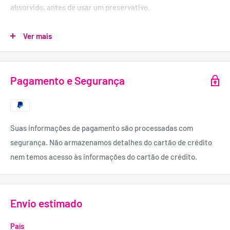
absorvido, antes de usar um preservativo.
Precauções:
Ver mais
- Não deixe ao alcance de crianças!
- Evite o contacto com os olhos ou feridas.
- Guarde num local seco e fresco.
Pagamento e Segurança
- Proteja da luz solar.
Quantidade:
50 ml.
Suas informações de pagamento são processadas com
Ingredientes:
segurança. Não armazenamos detalhes do cartão de crédito
Álcool Denat, Aqua, Propilenoglicol, Mentol, Pantenol, Óleo de
nem temos acesso às informações do cartão de crédito.
Eucalyptus Globulus, Óleo de Hortelã-Pimenta (Hortelã),
Limoneno.
Envio estimado
País