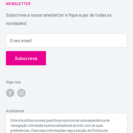
É uma marca registada, tem mais de 29 anos de
NEWSLETTER
Trocas e Devoluções
experiência e dispõe de uma conselheira sexual para
Política de Privacidade
Subscreva a nossa newsletter e fique a par de todas as
aconselhamento e atendimento personalizados e
novidades!
Contactos
confidenciais.
Catálogos
Visita o Blog de Sexo e Amor da Erosfarma.
O seu email
Subscreva
Siga-nos
Aceitamos
Este site utiliza cookies para lhe proporcionar uma experiência de
navegação otimizada e personalizada de acordo com as suas
preferências. Para mais informações veja a secção de Política de