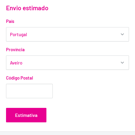
Xantana, Fenoxietanol, Metilisotiazolinona, Éter Butilico de
Envio estimado
Vanillyl.
País
Província
Código Postal
Estimativa