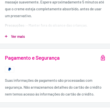
massaje suavemente. Espere aproximadamente 5 minutos até
que o creme esteja completamente absorbido, antes de usar
um preservativo.
Precauções:
- Manter fora do alcance das crianças.
- Evitar o contacto com os olhos ou com a pele gretada.
Ver mais
- Guardar num local seco e fresco.
- Proteger da luz solar.
Quantidade:
30ml.
Pagamento e Segurança
Ingredientes:
Aqua, Cetearil Isononanoate, Cetearil Álcool,
Ceteareth – 20, Dimeticona, Glicerina, Palmitato Cetílico, Óleo
de Gérmen de Trigo, Extrato de Ginkgo Biloba, Nicotinato de
Suas informações de pagamento são processadas com
Benzilo, Palmitato de Retinil, Óleo de Semente de Helianthus
segurança. Não armazenamos detalhes do cartão de crédito
Annuus (Girasol), Sorbitol, Acetato de Tocoferil, Resina de
nem temos acesso às informações do cartão de crédito.
Capsicum Frutescens, Extrato de Capsicum Annuum, Cânfora,
Glicerol Linoleato, Glicerol Linoleato, Propilenoglicol, Goma