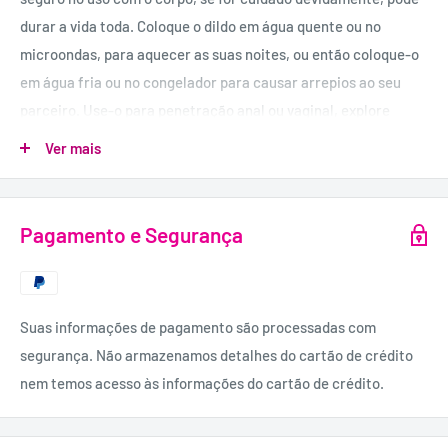
durar a vida toda. Coloque o dildo em água quente ou no
microondas, para aquecer as suas noites, ou então coloque-o
em água fria ou no congelador para causar arrepios ao seu
parceiro. Use-o para penetração anal ou vaginal, explore
todos os estímulos e alcance o máximo de prazer.
Ver mais
USO RECOMENDADO:
- Use água morna e toy cleaner para
lavar o produto facilmente. Também o pode colocar na
Pagamento e Segurança
máquina de lavar loiça.
DIMENSÕES:
11,5 cm de comprimento; 3,7 cm de diâmetro.
COR:
Azul.
Suas informações de pagamento são processadas com
MATERIAL:
Vidro Borosilicato.
segurança. Não armazenamos detalhes do cartão de crédito
nem temos acesso às informações do cartão de crédito.