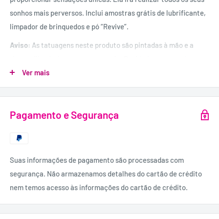
sonhos mais perversos. Inclui amostras grátis de lubrificante,
limpador de brinquedos e pó “Revive”.
Aviso:
As tatuagens neste produto são pintadas à mão e a
tinta utilizada é segura para a pele. Devido à natureza do
material, as tatuagens não são permanentes e podem
Ver mais
desvanecer ou manchar ao longo do tempo.
Dimensões:
Pagamento e Segurança
15 cm de comprimento; diâmetro expansível.
Material:
FantaFlesh TPR/TPE.
Suas informações de pagamento são processadas com
segurança. Não armazenamos detalhes do cartão de crédito
nem temos acesso às informações do cartão de crédito.