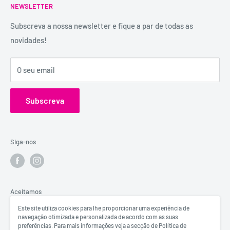
É uma marca registada, tem mais de 29 anos de
NEWSLETTER
Trocas e Devoluções
experiência e dispõe de uma conselheira sexual para
Política de Privacidade
Subscreva a nossa newsletter e fique a par de todas as
aconselhamento e atendimento personalizados e
novidades!
Contactos
confidenciais.
Catálogos
Visita o Blog de Sexo e Amor da Erosfarma.
O seu email
Subscreva
Siga-nos
Aceitamos
Este site utiliza cookies para lhe proporcionar uma experiência de
navegação otimizada e personalizada de acordo com as suas
preferências. Para mais informações veja a secção de Política de