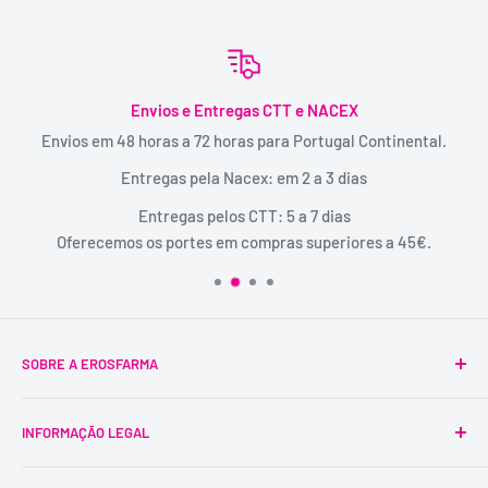
Envios e Entregas CTT e NACEX
Envios em 48 horas a 72 horas para Portugal Continental.
Entregas pela Nacex: em 2 a 3 dias
Entregas pelos CTT: 5 a 7 dias
Oferecemos os portes em compras superiores a 45€.
SOBRE A EROSFARMA
A Erosfarma foi a primeira SexShop legalizada em
INFORMAÇÃO LEGAL
Portugal, pioneira na venda de produtos íntimos para
adultos.
Condições Gerais