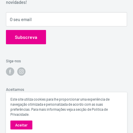
novidades!
Contactos
confidenciais.
Catálogos
Visita o Blog de Sexo e Amor da Erosfarma.
O seu email
Subscreva
Siga-nos
Aceitamos
Este site utiliza cookies para lhe proporcionar uma experiência de
navegação otimizada e personalizada de acordo com as suas
preferências. Para mais informações veja a secção de Política de
Privacidade.
© Erosfarma
Aceitar
Powered by
BeeSearch & DigitalFullBox