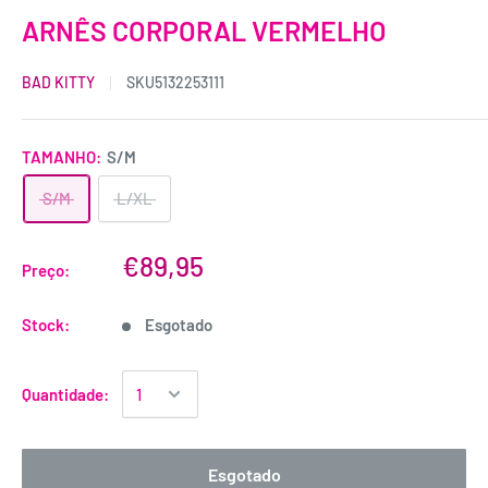
ARNÊS CORPORAL VERMELHO
BAD KITTY
SKU
5132253111
TAMANHO:
S/M
S/M
L/XL
€89,95
Preço:
Stock:
Esgotado
Quantidade:
Esgotado