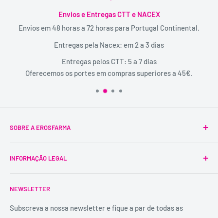
Envios e Entregas CTT e NACEX
Envios em 48 horas a 72 horas para Portugal Continental.
Entregas pela Nacex: em 2 a 3 dias
Entregas pelos CTT: 5 a 7 dias
Oferecemos os portes em compras superiores a 45€.
SOBRE A EROSFARMA
A Erosfarma foi a primeira SexShop legalizada em
INFORMAÇÃO LEGAL
Portugal, pioneira na venda de produtos íntimos para
adultos.
Condições Gerais
É uma marca registada, tem mais de 29 anos de
NEWSLETTER
Trocas e Devoluções
experiência e dispõe de uma conselheira sexual para
Política de Privacidade
Subscreva a nossa newsletter e fique a par de todas as
aconselhamento e atendimento personalizados e