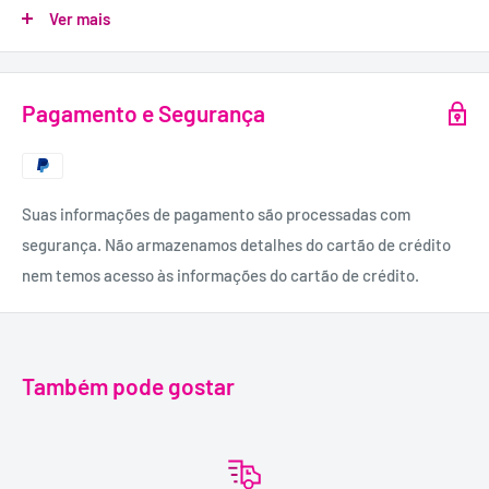
Ver mais
Inclui algemas com corrente de conexão curta.
MATERIAL:
85% poliéster, 15% elastano.
Pagamento e Segurança
Sem meias.
Suas informações de pagamento são processadas com
segurança. Não armazenamos detalhes do cartão de crédito
nem temos acesso às informações do cartão de crédito.
Também pode gostar