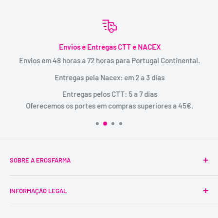
Envios e Entregas CTT e NACEX
Envios em 48 horas a 72 horas para Portugal Continental.
Entregas pela Nacex: em 2 a 3 dias
Entregas pelos CTT: 5 a 7 dias
Oferecemos os portes em compras superiores a 45€.
SOBRE A EROSFARMA
A Erosfarma foi a primeira SexShop legalizada em
INFORMAÇÃO LEGAL
Portugal, pioneira na venda de produtos íntimos para
adultos.
Condições Gerais