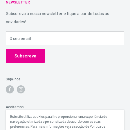
É uma marca registada, tem mais de 29 anos de
NEWSLETTER
Trocas e Devoluções
experiência e dispõe de uma conselheira sexual para
Política de Privacidade
Subscreva a nossa newsletter e fique a par de todas as
aconselhamento e atendimento personalizados e
novidades!
Contactos
confidenciais.
Catálogos
Visita o Blog de Sexo e Amor da Erosfarma.
O seu email
Subscreva
Siga-nos
Aceitamos
Este site utiliza cookies para lhe proporcionar uma experiência de
navegação otimizada e personalizada de acordo com as suas
preferências. Para mais informações veja a secção de Política de