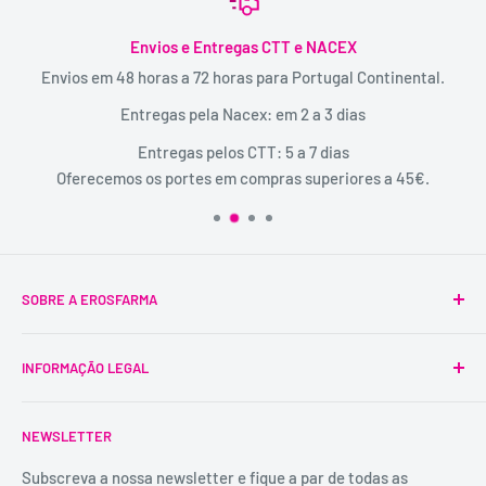
Envios e Entregas CTT e NACEX
Envios em 48 horas a 72 horas para Portugal Continental.
Entregas pela Nacex: em 2 a 3 dias
Entregas pelos CTT: 5 a 7 dias
Oferecemos os portes em compras superiores a 45€.
SOBRE A EROSFARMA
A Erosfarma foi a primeira SexShop legalizada em
INFORMAÇÃO LEGAL
Portugal, pioneira na venda de produtos íntimos para
adultos.
Condições Gerais
É uma marca registada, tem mais de 29 anos de
NEWSLETTER
Trocas e Devoluções
experiência e dispõe de uma conselheira sexual para
Política de Privacidade
Subscreva a nossa newsletter e fique a par de todas as