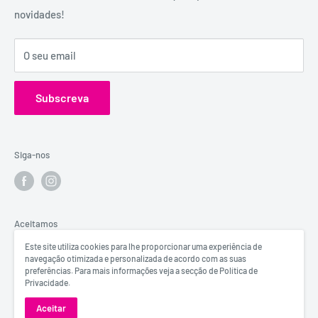
aconselhamento e atendimento personalizados e
novidades!
Contactos
confidenciais.
Catálogos
Visita o Blog de Sexo e Amor da Erosfarma.
O seu email
Subscreva
Siga-nos
Aceitamos
Este site utiliza cookies para lhe proporcionar uma experiência de
navegação otimizada e personalizada de acordo com as suas
preferências. Para mais informações veja a secção de Política de
Privacidade.
© Erosfarma
Aceitar
Powered by
BeeSearch & DigitalFullBox