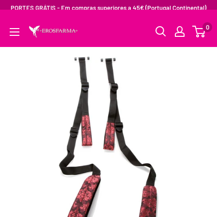
PORTES GRÁTIS - Em compras superiores a 45€ (Portugal Continental)
0