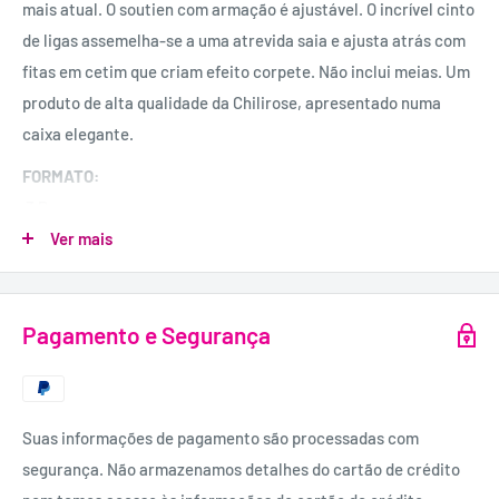
mais atual. O soutien com armação é ajustável. O incrível cinto
de ligas assemelha-se a uma atrevida saia e ajusta atrás com
fitas em cetim que criam efeito corpete. Não inclui meias. Um
produto de alta qualidade da Chilirose, apresentado numa
caixa elegante.
FORMATO:
3 Peças.
Ver mais
INCLUI:
Sutiã, tanga e cinto de ligas.
MATERIAL:
Pagamento e Segurança
90% Poliéster, 10% Elastano.
Suas informações de pagamento são processadas com
segurança. Não armazenamos detalhes do cartão de crédito