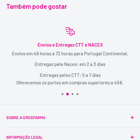
Também pode gostar
Envios e Entregas CTT e NACEX
Envios em 48 horas a 72 horas para Portugal Continental.
Entregas pela Nacex: em 2 a 3 dias
Entregas pelos CTT: 5 a 7 dias
Oferecemos os portes em compras superiores a 45€.
SOBRE A EROSFARMA
A Erosfarma foi a primeira SexShop legalizada em
INFORMAÇÃO LEGAL
Portugal, pioneira na venda de produtos íntimos para