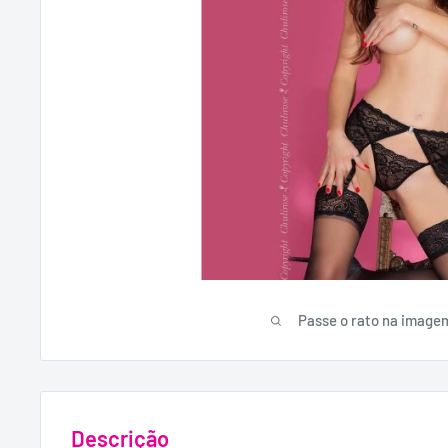
Passe o rato na image
Descrição