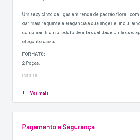
Um sexy cinto de ligas em renda de padrão floral, com
dar mais requinte e elegância à sua lingerie. Inclui ai
combinar. É um produto de alta qualidade Chilirose,
elegante caixa.
FORMATO:
2 Peças.
INCLUI:
Cinto de ligas e tanga.
Ver mais
MATERIAL:
90% Poliéster, 10% Elastano.
Pagamento e Segurança