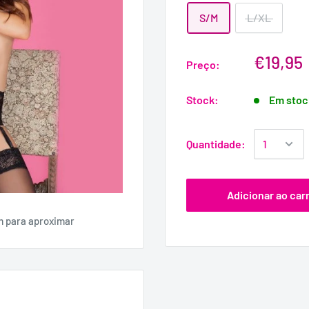
S/M
L/XL
€19,95
Preço:
Stock:
Em stoc
Quantidade:
Adicionar ao car
m para aproximar