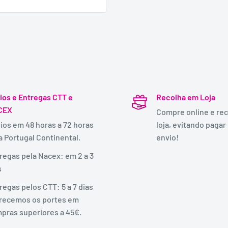
ios e Entregas CTT e
Recolha em Loja
CEX
Compre online e rec
ios em 48 horas a 72 horas
loja, evitando pagar
a Portugal Continental.
envio!
regas pela Nacex: em 2 a 3
s
regas pelos CTT: 5 a 7 dias
recemos os portes em
pras superiores a 45€.