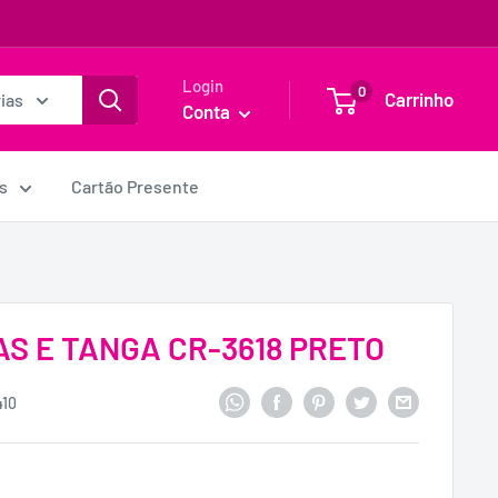
Login
0
Carrinho
ias
Conta
s
Cartão Presente
AS E TANGA CR-3618 PRETO
410