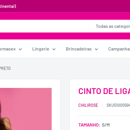
inental)
Todas as categor
armasex
Lingerie
Brincadeiras
Campanha
 PRETO
CINTO DE LIG
CHILIROSE
SKU
5100059
TAMANHO:
S/M