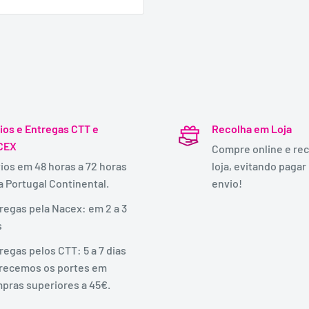
ios e Entregas CTT e
Recolha em Loja
CEX
Compre online e rec
ios em 48 horas a 72 horas
loja, evitando pagar
a Portugal Continental.
envio!
regas pela Nacex: em 2 a 3
s
regas pelos CTT: 5 a 7 dias
recemos os portes em
pras superiores a 45€.