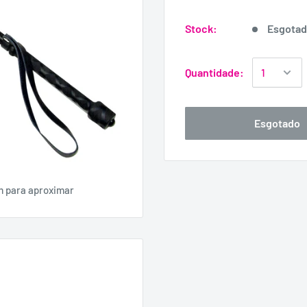
Stock:
Esgota
Quantidade:
Esgotado
m para aproximar