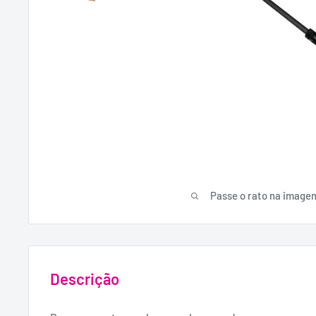
Passe o rato na image
Descrição