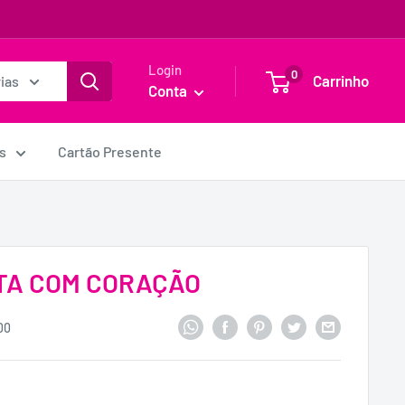
Login
0
Carrinho
ias
Conta
s
Cartão Presente
TA COM CORAÇÃO
00