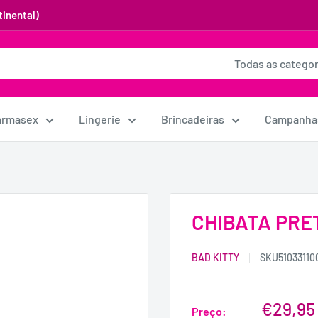
inental)
Todas as categor
armasex
Lingerie
Brincadeiras
Campanha
CHIBATA PRE
BAD KITTY
SKU
51033110
€29,95
Preço: