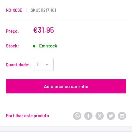
NO:XQSE
SKU
5112171101
€31,95
Preço:
Stock:
Em stock
Quantidade:
Adicionar ao carrinho
Partilhar este produto