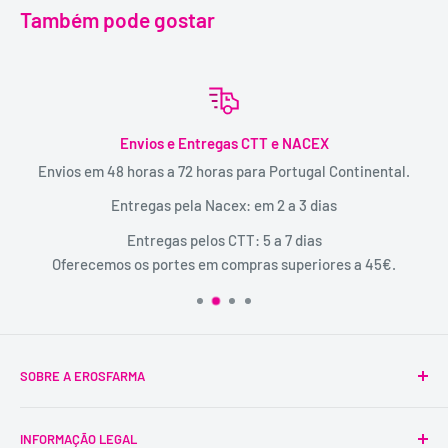
Também pode gostar
Envios e Entregas CTT e NACEX
Envios em 48 horas a 72 horas para Portugal Continental.
Entregas pela Nacex: em 2 a 3 dias
Entregas pelos CTT: 5 a 7 dias
Oferecemos os portes em compras superiores a 45€.
SOBRE A EROSFARMA
A Erosfarma foi a primeira SexShop legalizada em
INFORMAÇÃO LEGAL
Portugal, pioneira na venda de produtos íntimos para