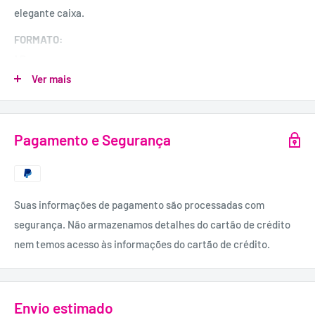
elegante caixa.
FORMATO:
1 Peça.
Ver mais
INCLUI:
Catsuit.
MATERIAL:
Pagamento e Segurança
90% Nylon, 10% Elastano.
Suas informações de pagamento são processadas com
segurança. Não armazenamos detalhes do cartão de crédito
nem temos acesso às informações do cartão de crédito.
Envio estimado