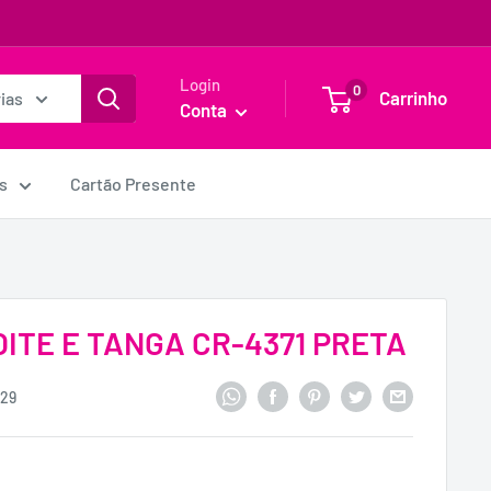
Login
0
Carrinho
ias
Conta
s
Cartão Presente
OITE E TANGA CR-4371 PRETA
729