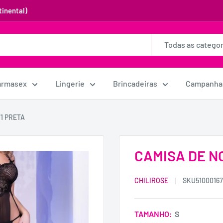
inental)
Todas as categor
armasex
Lingerie
Brincadeiras
Campanha
1 PRETA
CAMISA DE N
CHILIROSE
SKU
5100016
TAMANHO:
S