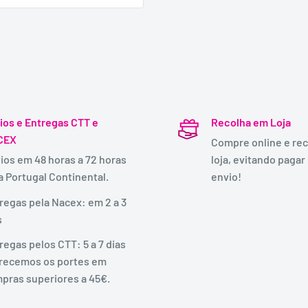
ios e Entregas CTT e
Recolha em Loja
CEX
Compre online e rec
ios em 48 horas a 72 horas
loja, evitando pagar
a Portugal Continental.
envio!
regas pela Nacex: em 2 a 3
s
regas pelos CTT: 5 a 7 dias
recemos os portes em
pras superiores a 45€.