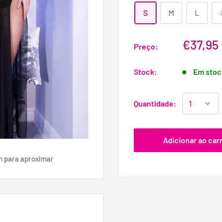
S
M
L
€37,95
Preço:
Stock:
Em stoc
Quantidade:
Adicionar ao car
m para aproximar