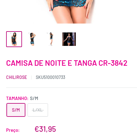
CAMISA DE NOITE E TANGA CR-3842
CHILIROSE
SKU
5100010733
TAMANHO:
S/M
S/M
L/XL
€31,95
Preço: