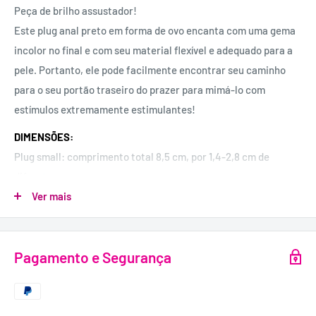
Peça de brilho assustador!
Este plug anal preto em forma de ovo encanta com uma gema
incolor no final e com seu material flexível e adequado para a
pele.
Portanto, ele pode facilmente encontrar seu caminho
para o seu portão traseiro do prazer para mimá-lo com
estímulos extremamente estimulantes!
DIMENSÕES:
Plug small: comprimento total 8,5 cm, por 1,4-2,8 cm de
diâmetro.
Ver mais
MATERIAL:
Silicone, acrílico e livre de ftalatos.
Pagamento e Segurança