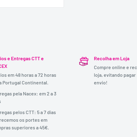
ios e Entregas CTT e
Recolha em Loja
CEX
Compre online e rec
ios em 48 horas a 72 horas
loja, evitando pagar
a Portugal Continental.
envio!
regas pela Nacex: em 2 a 3
s
regas pelos CTT: 5 a 7 dias
recemos os portes em
pras superiores a 45€.