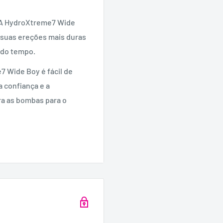
? A HydroXtreme7 Wide
s suas ereções mais duras
 do tempo.
Wide Boy ​​é fácil de
a confiança e a
ra as bombas para o
 menos de 16,5 cm de