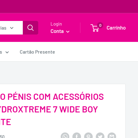
Login
0
Carrinho
ias
Conta
s
Cartão Presente
O PÉNIS COM ACESSÓRIOS
DROXTREME 7 WIDE BOY
NTE
550