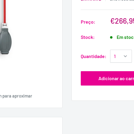
€266,9
Preço:
Stock:
Em stoc
Quantidade:
Adicionar ao car
m para aproximar