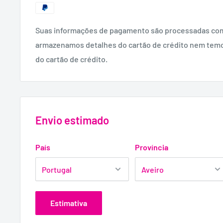
Aumenta o potencial sexual e resistência.
Lute contra a disfunção erétil e a ejaculação precoce.
Suas informações de pagamento são processadas co
MATERIAL:
armazenamos detalhes do cartão de crédito nem tem
Policarbonato, Borracha Sintética e Aço Inoxidável.
do cartão de crédito.
Envio estimado
País
Província
Estimativa