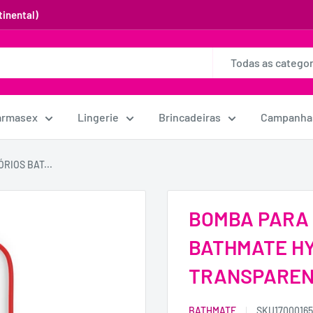
inental)
Todas as categor
armasex
Lingerie
Brincadeiras
Campanha
RIOS BAT...
BOMBA PARA 
BATHMATE HY
TRANSPARE
BATHMATE
SKU
1700016