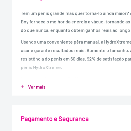
Tem um pénis grande mas quer torná-lo ainda maior
Boy ​​fornece o melhor da energia a vácuo, tornando a
do que nunca, enquanto obtém ganhos reais ao longo
Usando uma conveniente pêra manual, a HydroXtreme7 
usar e garante resultados reais. Aumente o tamanho, 
resistência do pénis em 60 dias. 92% de satisfação pa
pénis HydroXtreme.
Ideal para pénis entre 13 e 18 cm quando eretos e com
Ver mais
circunferência.
Inclui um kit de acessórios completo e gratuito!
Use a pêra manual para maximizar a pressão.
Melhora a confiança sexual e pessoal.
Pagamento e Segurança
Desempenho seguro clinicamente certificado.