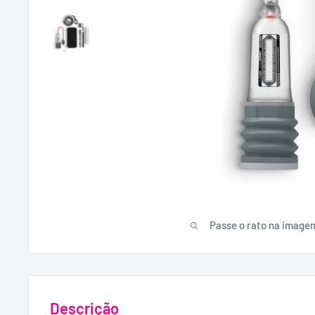
Passe o rato na image
Descrição