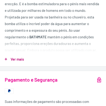
erecção. E é a bomba estimuladora para o pénis mais vendida
e utilizada por milhares de homens em todo o mundo.
Projetada para ser usada na banheira ou no chuveiro, esta
bomba utiliza o incrível poder da água para aumentar o
comprimento e a espessura do seu pénis. Ao usar
regularmente o
BATHMATE
mantém o pénis em condições
perfeitas, proporciona ereções duradouras e aumenta o
prazer sexual. Embora o produto possa ser utilizado com ar,
irá obter melhores resultados se usar com água, pois irá
Ver mais
alcançar maior crescimento e melhora a saúde peniana. E
pode usar ou no duche ou banheira. Para mais informações de
uso consulte o folheto no interior.
Pagamento e Segurança
Dimensões:
19 cm de comprimento máximo e 6 cm de circunferência
máxima neste modelo. Se pretender um crescimento superior,
Suas informações de pagamento são processadas com
terá de optar por outras versões.