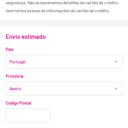
segurança. Não armazenamos detalhes do cartão de crédito
Material:
nem temos acesso às informações do cartão de crédito.
Policarbonato, Borracha Sintética e Aço Inoxidável.
Envio estimado
País
Província
Código Postal