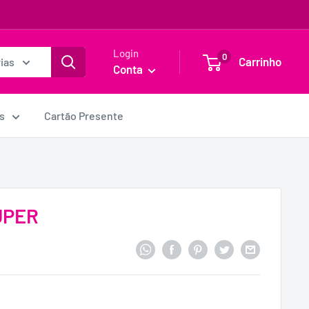
Login
0
Carrinho
ias
Conta
s
Cartão Presente
UPER