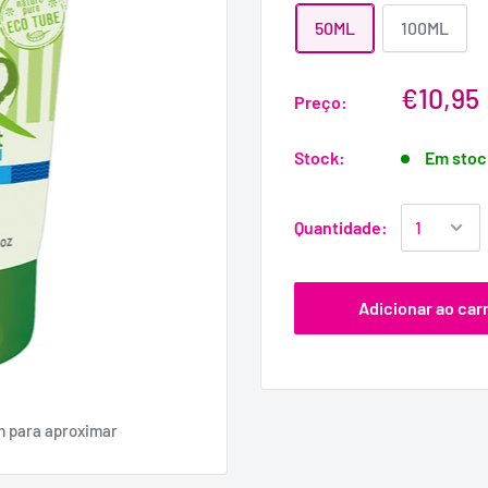
50ML
100ML
€10,95
Preço:
Stock:
Em stoc
Quantidade:
Adicionar ao car
m para aproximar