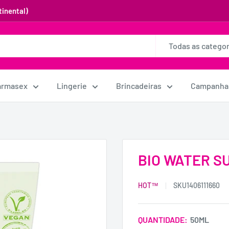
inental)
Todas as categor
armasex
Lingerie
Brincadeiras
Campanha
BIO WATER S
HOT™
SKU
1406111660
QUANTIDADE:
50ML