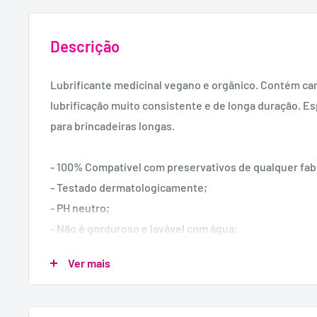
Descrição
Lubrificante medicinal vegano e orgânico. Contém ca
lubrificação muito consistente e de longa duração. E
para brincadeiras longas.
- 100% Compatível com preservativos de qualquer fab
- Testado dermatologicamente;
- PH neutro;
- Não é gorduroso e lavável com água;
- Não tem sabor nem aroma;
Ver mais
- É compatível com brinquedos eróticos.
NGREDIENTES: