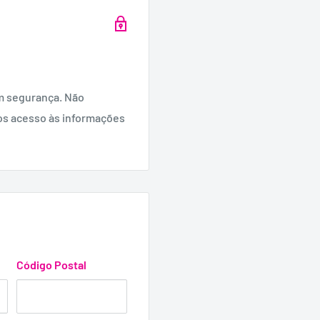
olímero, Dieptilo
o de Sódio, Goma
m segurança. Não
os acesso às informações
Código Postal