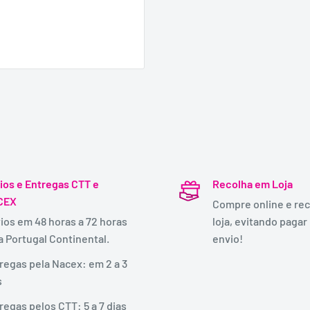
ios e Entregas CTT e
Recolha em Loja
CEX
Compre online e rec
ios em 48 horas a 72 horas
loja, evitando pagar
a Portugal Continental.
envio!
regas pela Nacex: em 2 a 3
s
regas pelos CTT: 5 a 7 dias