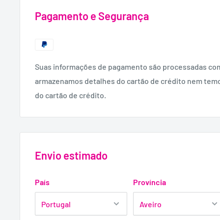
Água, Glicerina, Glicerina Caprioil/Ácido Sebácico Cop
Pagamento e Segurança
Sucionato, Chondrus Crispus (Carragenina), Benzoat
Dehidroxantana, Sorbato de Potássio, Ácido Cítrico.
Suas informações de pagamento são processadas co
armazenamos detalhes do cartão de crédito nem tem
do cartão de crédito.
Envio estimado
País
Província