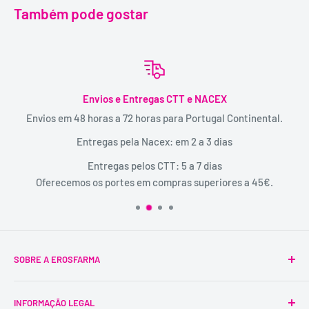
Também pode gostar
Envios e Entregas CTT e NACEX
Envios em 48 horas a 72 horas para Portugal Continental.
Entregas pela Nacex: em 2 a 3 dias
Entregas pelos CTT: 5 a 7 dias
Oferecemos os portes em compras superiores a 45€.
SOBRE A EROSFARMA
A Erosfarma foi a primeira SexShop legalizada em
INFORMAÇÃO LEGAL
Portugal, pioneira na venda de produtos íntimos para