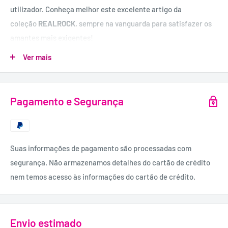
utilizador. Conheça melhor este excelente artigo da
coleção
REALROCK
, sempre na vanguarda para satisfazer os
amantes mais exigentes!
TAMANHO:
Ver mais
Tamanho único: adapta-se a quase todos os tamanhos (S - XL).
MATERIAL:
Pagamento e Segurança
Couro.
Suas informações de pagamento são processadas com
segurança. Não armazenamos detalhes do cartão de crédito
nem temos acesso às informações do cartão de crédito.
Envio estimado