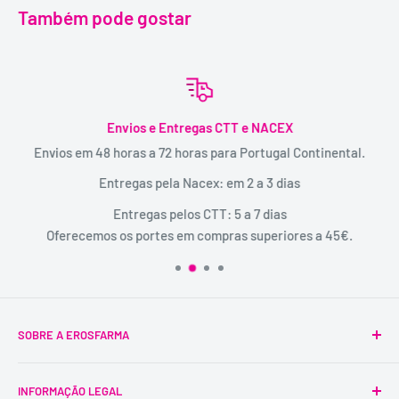
Também pode gostar
Envios e Entregas CTT e NACEX
Envios em 48 horas a 72 horas para Portugal Continental.
Entregas pela Nacex: em 2 a 3 dias
Entregas pelos CTT: 5 a 7 dias
Oferecemos os portes em compras superiores a 45€.
SOBRE A EROSFARMA
A Erosfarma foi a primeira SexShop legalizada em
INFORMAÇÃO LEGAL
Portugal, pioneira na venda de produtos íntimos para