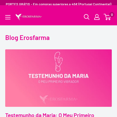
PORTES GRÁTIS - Em compras superiores a 45€ (Portugal Continental)
0
Blog Erosfarma
Testemunho da Maria: O Meu Primeiro