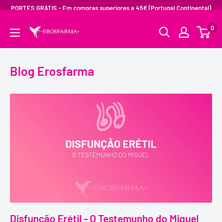
PORTES GRÁTIS - Em compras superiores a 45€ (Portugal Continental)
0
Blog Erosfarma
Disfunção Erétil - O Testemunho do Miguel