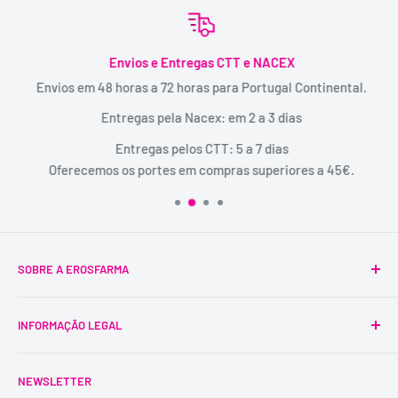
Envios e Entregas CTT e NACEX
Envios em 48 horas a 72 horas para Portugal Continental.
Entregas pela Nacex: em 2 a 3 dias
Entregas pelos CTT: 5 a 7 dias
Oferecemos os portes em compras superiores a 45€.
SOBRE A EROSFARMA
A Erosfarma foi a primeira SexShop legalizada em
INFORMAÇÃO LEGAL
Portugal, pioneira na venda de produtos íntimos para
adultos.
Condições Gerais
É uma marca registada, tem mais de 29 anos de
NEWSLETTER
Trocas e Devoluções