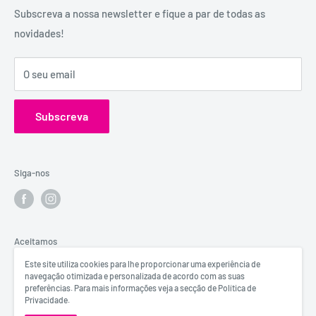
experiência e dispõe de uma conselheira sexual para
Política de Privacidade
Subscreva a nossa newsletter e fique a par de todas as
aconselhamento e atendimento personalizados e
novidades!
Contactos
confidenciais.
Catálogos
Visita o Blog de Sexo e Amor da Erosfarma.
O seu email
Subscreva
Siga-nos
Aceitamos
Este site utiliza cookies para lhe proporcionar uma experiência de
navegação otimizada e personalizada de acordo com as suas
preferências. Para mais informações veja a secção de Política de
Privacidade.
© Erosfarma